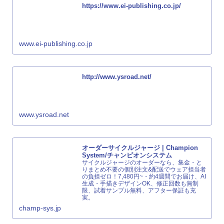
https://www.ei-publishing.co.jp/
www.ei-publishing.co.jp
http://www.ysroad.net/
www.ysroad.net
オーダーサイクルジャージ | Champion
System/チャンピオンシステム
サイクルジャージのオーダーなら、集金・と
りまとめ不要の個別注文&配送でウェア担当者
の負担ゼロ！7,480円~・約4週間でお届け、AI
生成・手描きデザインOK、修正回数も無制
限、試着サンプル無料、アフター保証も充
実。
champ-sys.jp