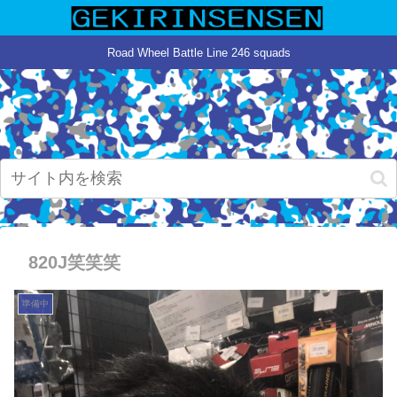
Road Wheel Battle Line 246 squads
820J笑笑笑
準備中