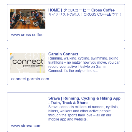
HOME | クロスコーヒー Cross Coffee
サイクリストの恋人！CROSS COFFEEです！
www.cross.coffee
Garmin Connect
Running, walking, cycling, swimming, skiing,
triathlons – no matter how you move, you can
record your active lifestyle on Garmin
Connect. It’s the only online c...
connect.garmin.com
Strava | Running, Cycling & Hiking App
- Train, Track & Share
Strava connects millions of runners, cyclists,
hikers, walkers and other active people
through the sports they love – all on our
mobile app and website.
www.strava.com