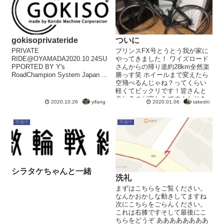
gokisoprivateride
ついに
PRIVATE
プリンスFX号とうとう我が家に
RIDE@OYAMADA2020.10.24SU
やってきました！ ワイズロード
PPORTED BY Y's
さんからの帰り道約28km全然楽
RoadChampion System Japan ...
勝っす笑 ホイールまで変えたら
空飛べるんじゃね？ってくらい
軽くてビックリです！皆さんと
走れるのが楽しみです！とりあ
yifang
takeshi
2020.10.26
2020.01.06
えず足を固定するのはもうちょ
っ...
準備中
準備中
シラタケちゃんと一緒
洗礼
まずはこちらをご覧ください。
なんかおかしな動きしてますね
次にこちらをごらんください。
これは右膝ですそして最後にこ
ちらをどうぞ ああああああああ