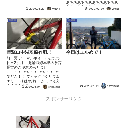
ああああああああああああああ
あああああああ...
yifang
yifang
2020.05.27
2020.02.20
準備中
準備中
電撃山中湖攻略作戦！
今日はユルめで！
前日譚 ノーマルホイールと笑わ
れ早2ヶ月… 激輪戦線本隊の参謀
長官のご厚意のもとつい
に…！！ でん！！ でん！！ で
でどん！！ マビックキシリウム
エリートおおおお！ かっけええ
えええ！！ 限...
hayaming
2020.01.13
shiratake
2020.05.04
スポンサーリンク