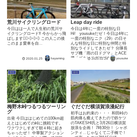
荒川サイクリングロード
Leap day ride
今日はは一人で人生初の荒川サ
今日は4年に一度の特別な日
イクリングロード‼️ 今からかっ飛
Hi! yousukeだゼ！今日は4年に
ばします🚴‍♂💨💨💨 この人この後
一度の特別なニク（29）の日そ
このまま愛車を自...
んな特別な日に特別な仲間と特
別なライドしてきたゼ？ 分隊長
サブ機「雨の日ドグマ」とACE
機「ゴキソドグマゴキソ」 ...
hayaming
yousuke
2020.01.25
2020.02.29
遠征
遠征
梅野木峠つるつるツーリン
ぐだぐだ横須賀浪漫紀行
グ
初手はお約束の・・・ 和田峠の
筋肉痛も癒えてきたので鉄ケツ
出発 今日ははじめての100km超
のTAKESHI氏と3月26日横須賀
えとはじめての峠に挑戦です。
放浪を企画！ 7時30分！ シャボ
ワクワクしすぎて朝４時に起き
ンティ…じゃなくて二子橋で！
ちゃったぜ！ 中華製アクション