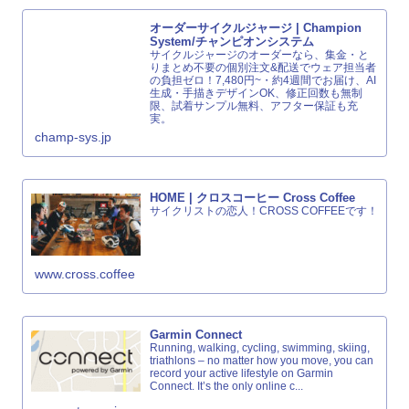
オーダーサイクルジャージ | Champion
System/チャンピオンシステム
サイクルジャージのオーダーなら、集金・と
りまとめ不要の個別注文&配送でウェア担当者
の負担ゼロ！7,480円~・約4週間でお届け、AI
生成・手描きデザインOK、修正回数も無制
限、試着サンプル無料、アフター保証も充
実。
champ-sys.jp
HOME | クロスコーヒー Cross Coffee
サイクリストの恋人！CROSS COFFEEです！
www.cross.coffee
Garmin Connect
Running, walking, cycling, swimming, skiing,
triathlons – no matter how you move, you can
record your active lifestyle on Garmin
Connect. It’s the only online c...