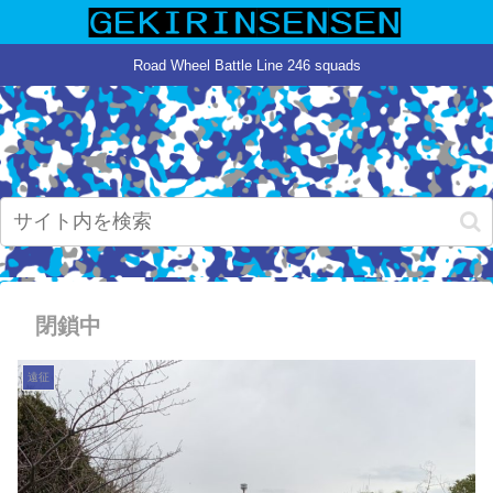
Road Wheel Battle Line 246 squads
閉鎖中
遠征