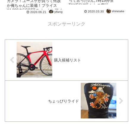
って言ったのに7時15分頃
カメラ！ユースケが買って何故
TAKESHI氏からの電話 ...
か俺ちゃんに装備！プライス
¥4,000也SCOTTのメットとアイ
shiratake
2020.03.30
yifang
2020.06.21
ウェア を新調...
スポンサーリンク
購入候補リスト
ちょっぴりライド