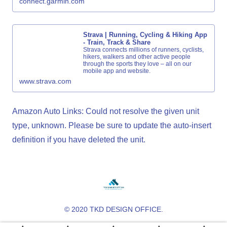
connect.garmin.com
Strava | Running, Cycling & Hiking App
- Train, Track & Share
Strava connects millions of runners, cyclists,
hikers, walkers and other active people
through the sports they love – all on our
mobile app and website.
www.strava.com
Amazon Auto Links: Could not resolve the given unit
type, unknown. Please be sure to update the auto-insert
definition if you have deleted the unit.
© 2020 TKD DESIGN OFFICE.