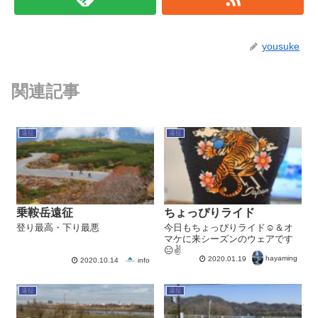
yousuke
関連記事
遠征
遠征
乗鞍岳遠征
ちょっぴりライド
登り最高・下り最悪
今日もちょっぴりライド☺＆オ
マケに来シーズンのウェアです
😑✌
hayaming
2020.01.19
info
2020.10.14
遠征
遠征