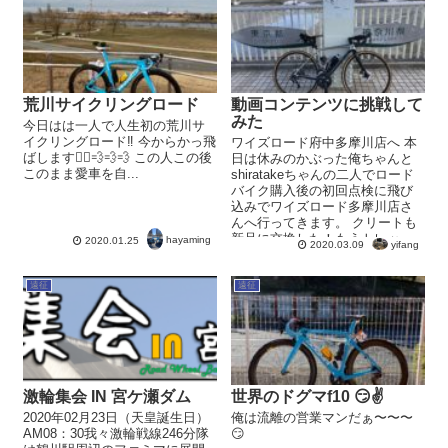
荒川サイクリングロード
動画コンテンツに挑戦して
みた
今日はは一人で人生初の荒川サ
イクリングロード‼️ 今からかっ飛
ワイズロード府中多摩川店へ 本
ばします🚴‍♂💨💨💨 この人この後
日は休みのかぶった俺ちゃんと
このまま愛車を自...
shiratakeちゃんの二人でロード
バイク購入後の初回点検に飛び
込みでワイズロード多摩川店さ
んへ行ってきます。 クリートも
新品に交換した！もうトレッ
hayaming
2020.01.25
yifang
2020.03.09
キ...
遠征
遠征
激輪集会 IN 宮ケ瀬ダム
世界のドグマf10 😏✌
2020年02月23日（天皇誕生日）
俺は流離の営業マンだぁ〜〜〜
AM08：30我々激輪戦線246分隊
😏