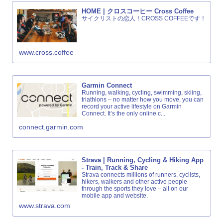
HOME | クロスコーヒー Cross Coffee
サイクリストの恋人！CROSS COFFEEです！
www.cross.coffee
Garmin Connect
Running, walking, cycling, swimming, skiing,
triathlons – no matter how you move, you can
record your active lifestyle on Garmin
Connect. It’s the only online c...
connect.garmin.com
Strava | Running, Cycling & Hiking App
- Train, Track & Share
Strava connects millions of runners, cyclists,
hikers, walkers and other active people
through the sports they love – all on our
mobile app and website.
www.strava.com