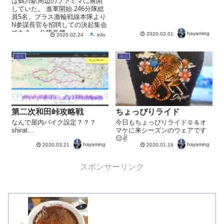
は鶴川駅周辺のファミマに展開
していた。 進軍開始 246分隊総
員5名、プラス激輪戦線本隊より
N参謀長官を招聘しての決起集会
である。 分隊長機...
hayaming
2020.02.01
info
2020.02.24
遠征
遠征
第二次和田峠攻略戦
ちょっぴりライド
なんで屋内バイク設定？？？
今日もちょっぴりライド☺＆オ
shirat...
マケに来シーズンのウェアです
😑✌
hayaming
hayaming
2020.03.21
2020.01.19
スポンサーリンク